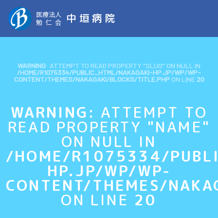
医療法人
中垣病院
勉仁会
WARNING
: ATTEMPT TO READ PROPERTY "SLUG" ON NULL IN
/HOME/R1075334/PUBLIC_HTML/NAKAGAKI-HP.JP/WP/WP-
CONTENT/THEMES/NAKAGAKI/BLOCKS/TITLE.PHP
ON LINE
20
WARNING
: ATTEMPT TO
READ PROPERTY "NAME"
ON NULL IN
/HOME/R1075334/PUBL
HP.JP/WP/WP-
CONTENT/THEMES/NAKAG
ON LINE
20