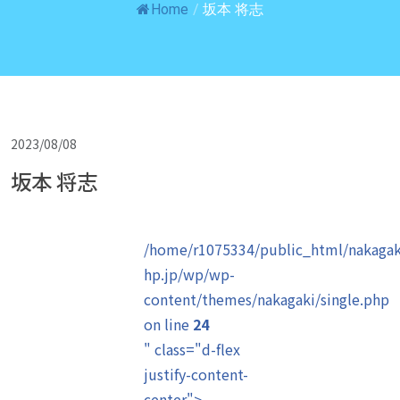
Home
/
坂本 将志
2023/08/08
坂本 将志
/home/r1075334/public_html/nakagak
hp.jp/wp/wp-
content/themes/nakagaki/single.php
on line
24
" class="d-flex
justify-content-
center">