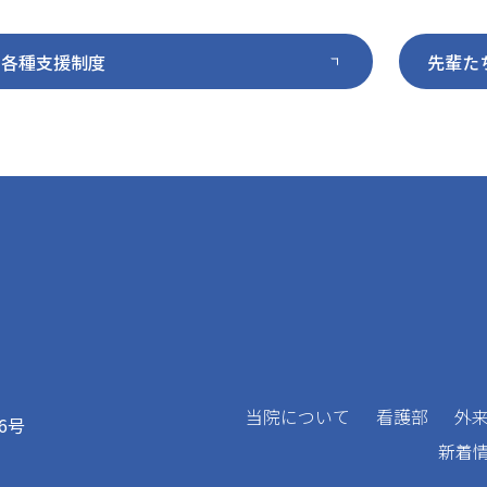
※残業はありません。皆さん定時に帰宅してい
遅出 10:30～19:00
夜勤 16:30～9:30（休憩2時間）
各種支援制度
先輩た
休 暇
有給休暇初年度 年10日
※残業はありません。皆さん定時に帰宅してい
昨年度看護部有給取得率 97％
休 暇
リフレッシュ休暇 年3日
有給休暇初年度 年10日
年間休日数 125日
昨年度看護部有給取得率 97％
リフレッシュ休暇 年3日
給 与
基本給 185,000円～
年間休日 125日
※中途採用者の場合は職歴を考慮の上、決定い
給 与
資格手当 15,000円
基本給 180,000円～
職務手当 10,000円
※中途採用者の場合は職歴を考慮の上、決定い
ベースアップ手当 15,000円
職務手当 10,000円
皆勤手当 10,000円
ベースアップ手当 15,000円
月固定給 235,000円～
皆勤手当 10,000円
当院について
看護部
外
6号
別途、夜勤手当1回9,000円、休日手当1,000
月固定給 215,000円～
新着
モデルケース（夜勤月5回の場合）：年収410
別途、夜勤手当1回9,000円、休日手当1,000