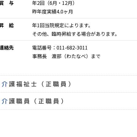
賞 与
年2回（6月・12月）
昨年度実績4.0ヶ月
昇 給
年1回当院規定によります。
その他、臨時昇給する場合があります。
連絡先
電話番号：011-682-3011
事務長 渡部（わたなべ）まで
介護福祉士（正職員）
業務内容
内科病棟 ・認知症病棟・精神科病棟での勤務
介護職員（正職員）
勤務時間
日勤 8:30～17:00
業務内容
内科病棟 ・認知症病棟・精神科病棟での勤務
早出 7:30～16:00
勤務時間
遅出 10:30～19:00
日勤 8:30～17:00
夜勤 16:30～9:30（休憩2時間）
早出 7:30～16:00