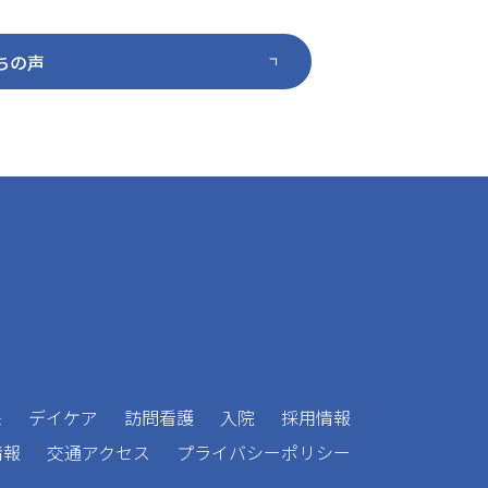
ます。
ちの声
ます。
たします。
たします。
来
デイケア
訪問看護
入院
採用情報
円、交通費支給
情報
交通アクセス
プライバシーポリシー
万円～
円、交通費支給