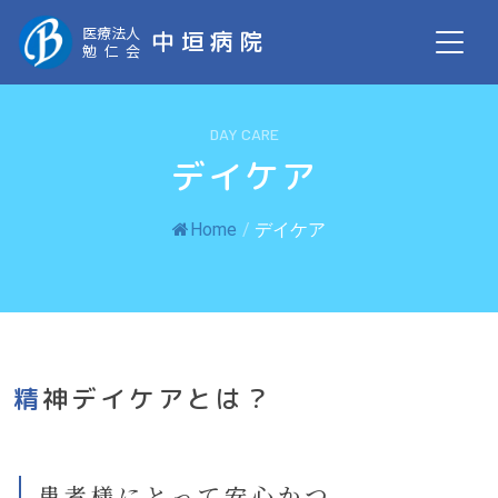
医療法人
中垣病院
勉仁会
DAY CARE
デイケア
Home
/
デイケア
精神デイケアとは？
患者様にとって安心かつ、