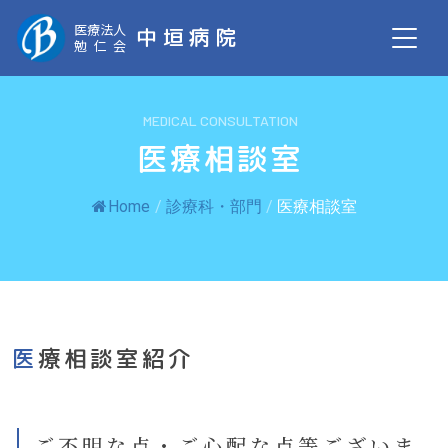
医療法人
中垣病院
勉仁会
MEDICAL CONSULTATION
医療相談室
Home
/
診療科・部門
/
医療相談室
医療相談室紹介
ご不明な点・ご心配な点等ございま